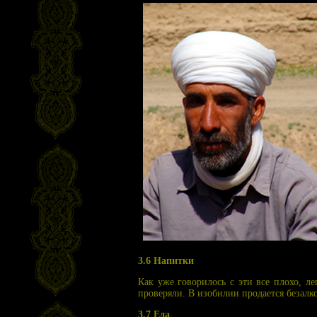
3.6 Напитки
Как уже говорилось с эти все плохо, ле
проверяли. В изобилии продается безалко
3.7 Еда