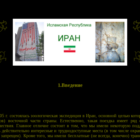
1.Введение
05 г. состоялась зоологическая экспедиция в Иран, основной целью кот
ов) восточной части страны. Естественно, такая поездка имеет ряд 
ествия. Главное отличие состоит в том, что мы имели некоторую под
ь действительно интересные и труднодоступные места (в том числе охр
 запрещен). Кроме того, мы имели бесплатные (не всегда, конечно) тр