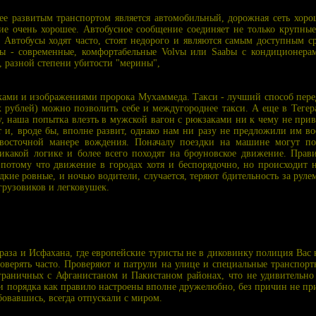
ее развитым транспортом является автомобильный, дорожная сеть хорош
ие очень хорошее. Автобусное сообщение соединяет не только крупные
. Автобусы ходят часто, стоят недорого и являются самым доступным 
сы - современные, комфортабельные Volvы или Saabы с кондиционерам
, разной степени убитости "мерины",
ами и изображениями пророка Мухаммеда. Такси - лучший способ перед
х рублей) можно позволить себе и междугороднее такси. А еще в Тегер
, наша попытка влезть в мужской вагон с рюкзаками ни к чему не приве
и, вроде бы, вполне развит, однако нам ни разу не предложили им во
о восточной манере вождения. Поначалу поездки на машине могут п
икакой логике и более всего походят на броуновское движение. Прави
 потому что движение в городах хотя и беспорядочно, но происходит н
кие ровные, и ночью водители, случается, теряют бдительность за рулем
грузовиков и легковушек.
за и Исфахана, где европейские туристы не в диковинку полиция Вас н
проверять часто. Проверяют и патрули на улице и специальные транспор
раничных с Афганистаном и Пакистаном районах, что не удивительно
и порядка как правило настроены вполне дружелюбно, без причин не при
бовавшись, всегда отпускали с миром.