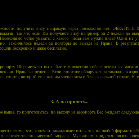
ожности получить визу напрямую через посольство нет. ОБРАТИТЕ
 выдачи, так что если Вы получаете визу например за 2 недели до выл
. Необходимо четко указать, с какого числа вам нужна виза! Один из 
пно" закончилось недели за полторы до выезда из Ирана. В результат
прошли бескровно и даже бесплатно.
эропорту Шереметьево вы найдете множество соблазнительных магазин
рритории Ирана запрещены. Если спиртное обнаружат на таможне в аэро
тров спирта, который стал нашим утешением в безалкогольной стране. На
3. А по прилету...
е выше, то приготовьтесь, по выходу из аэропорта Вас ожидает следующе
шего ислама, что, конечно накладывает отпечаток на любой формат пре
ься соответственно местной морали. Мужчинам придется носить о