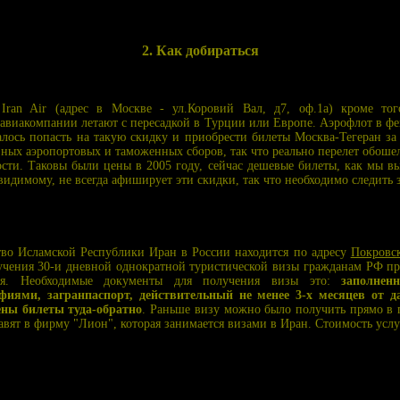
2. Как добираться
ran Air (адрес в Москве - ул.Коровий Вал, д7, оф.1а) кроме то
авиакомпании летают с пересадкой в Турции или Европе. Аэрофлот в фев
лось попасть на такую скидку и приобрести билеты Москва-Тегеран за 
зных аэропортовых и таможенных сборов, так что реально перелет обошел
сти. Таковы были цены в 2005 году, сейчас дешевые билеты, как мы выя
идимому, не всегда афиширует эти скидки, так что необходимо следить з
тво Исламской Республики Иран в России находится по адресу
Покровск
учения 30-и дневной однократной туристической визы гражданам РФ п
тся. Необходимые документы для получения визы это:
заполнен
фиями, загранпаспорт, действительный не менее 3-х месяцев от д
ны билеты туда-обратно
. Раньше визу можно было получить прямо в п
авят в фирму "Лион", которая занимается визами в Иран. Стоимость усл