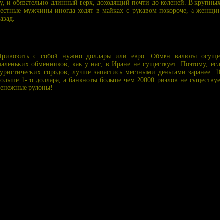
у, и обязательно длинный верх, доходящий почти до коленей. В крупных
местные мужчины иногда ходят в майках с рукавом покороче, а женщи
азад.
Привозить с собой нужно доллары или евро. Обмен валюты осущест
маленьких обменников, как у нас, в Иране не существует. Поэтому, ес
туристических городов, лучше запастись местными деньгами заранее. 1
больше 1-го доллара, а банкноты больше чем 20000 риалов не существует
денежные рулоны!