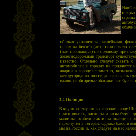
Наибол
покрыт
страны
автобу
обычно
обильно украшенные наклейками, флажк
ценам на бензин (литр стоит около тре
(или набиваются) по половому признаку
железнодорожный транспорт существует 
известно. Отдельно следует сказать 
автомобилей в городах не поддаются н
аварий в городе не заметно, возможно
междугородних шоссе, дороги очень глад
валяются обгорелые обломки автобусов, 
3.4 Полиция
В крупных старинных городах вроде Шира
приготовьтесь, паспорта и визы будут 
машины, особенно активна полиция пог
наркопутей в Тегеран. Однако блюстител
мы из России и, как следует на нас налю