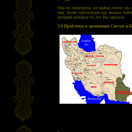
Она не запрещена, но выбор почти так ж
еще. Более приличную еду можно найти 
который положат то, что Вы заказали.
3.8 Проблемы в провинции Систан и Б