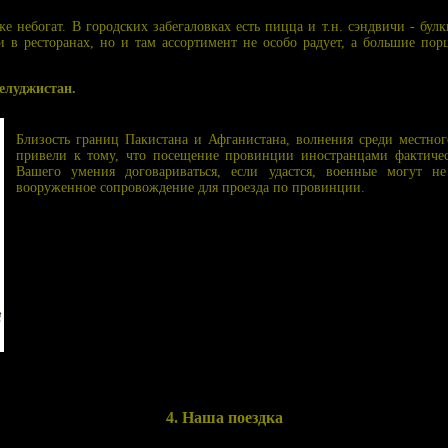
е небогат. В городских забегаловках есть пицца и т.н. сэндвичи - бул
в ресторанах, но и там ассортимент не особо радует, а большие пор
елуджистан.
Близость границ Пакистана и Афганистана, волнения среди местног
привели к тому, что посещение провинции иностранцами фактичес
Вашего умения договариваться, если удастся, военные могут н
вооруженное сопровождение для проезда по провинции.
4. Наша поездка