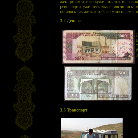
женщинам и того хуже - платок на голов
революции уже несколько смягчились, 
осталось так же как и было много веков н
3.2 Деньги
3.3 Транспорт