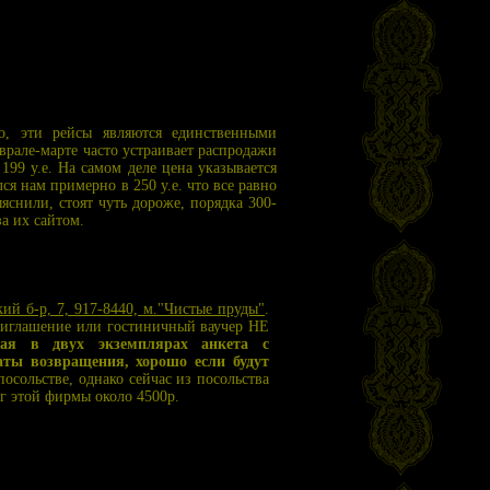
го, эти рейсы являются единственными
рале-марте часто устраивает распродажи
199 у.е. На самом деле цена указывается
ся нам примерно в 250 у.е. что все равно
снили, стоят чуть дороже, порядка 300-
а их сайтом.
ий б-р, 7, 917-8440, м."Чистые пруды"
.
риглашение или гостиничный ваучер НЕ
ная в двух экземплярах анкета с
аты возвращения, хорошо если будут
осольстве, однако сейчас из посольства
уг этой фирмы около 4500р.