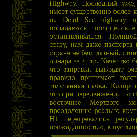
Highway. Последний уже,
имеет существенно более к
на Dead Sea highway п
попадаются полицейски
останавливаться. Полице
сразу, нам даже паспорта
стране не бесплатный, сто
динара за литр. Качество б
что заправки выглядят оч
правило принимает толст
толстенная пачка. Колори
что при передвижении по г
восточнее Мертвого м
преодолению реально крут
H1 перегревались регул
неожиданностью, в пустыню