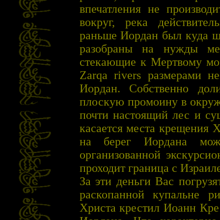
впечатления не производи
вокруг, река действител
раньше Иордан был куда ш
разобраны на нужды мес
стекающие к Мертвому мор
Zarqa rivers размерами 
Иордан. Собственно дол
плоскую промоину в окруж
почти настоящий лес и су
касается места крещения Хр
на берег Иордана мож
организованной экскурсио
проходит граница с Израиле
За эти деньги Вас погрузя
раскопанной купальне р
Христа крестил Иоанн Крес