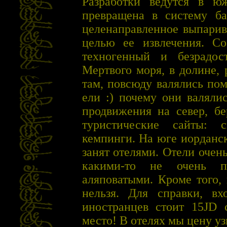
Разработки ведутся в ю
превращена в систему ба
целенаправленное выпарив
целью ее извлечения. Со
техногенный и безрадос
Мертвого моря, в долине,
там, повсюду валялись по
ели :) почему они валяли
продвижения на север, бе
туристические сайты: 
кемпинги. На юге иорданск
занят отелями. Отели очен
какими-то не очень п
аляповатыми. Кроме того,
нельзя. Для справки, в
иностранцев стоит 15JD 
место! В отелях мы цену уз