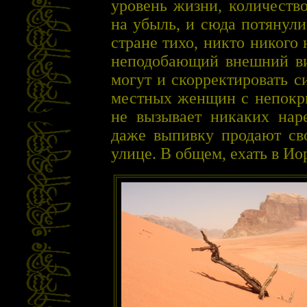
уровень жизни, количеств
на убыль, и сюда потянул
стране тихо, никто никого 
неподобающий внешний вид
могут и скорректировать 
местных женщин с непокры
не вызывает никаких нар
даже выпивку продают св
улице. В общем, ехать в И