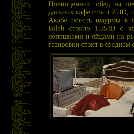
Полноценный обед на ше
дальних кафе стоил 25JD, п
Акабе поесть шаурмы в ев
Bileh стоило 1.35JD с ч
лепешками и яйцами на ры
газировки стоит в среднем 