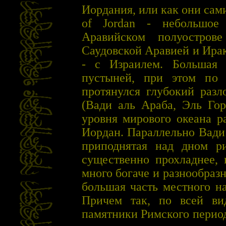
Иордания, или как они сам
of Jordan - небольшое 
Аравийском полуостров
Саудовской Аравией и Ирако
- с Израилем. Большая 
пустыней, при этом по
протянулся глубокий разл
(Вади аль Араба, Эль Гор
уровня мирового океана р
Иордан. Параллельно Вади
приподнятая над дном ри
существенно прохладнее, 
много богаче и разнообраз
большая часть местного н
Причем так, по всей ви
памятники Римского период