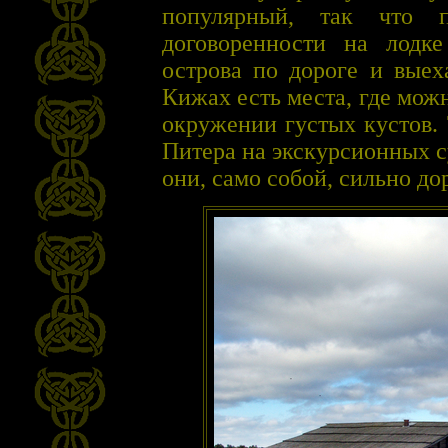
популярный, так что 
договоренности на лодк
острова по дороге и выех
Кижах есть места, где мож
окружении густых кустов.
Питера на экскурсионных с
они, само собой, сильно до