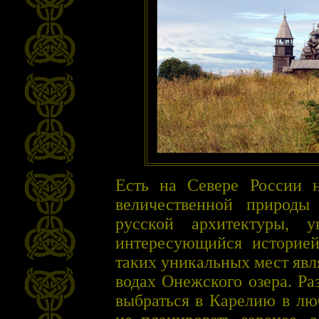
Есть на Севере России н
величественной природы
русской архитектуры, 
интересующийся историей
таких уникальных мест явл
водах Онежского озера. Ра
выбраться в Карелию в лю