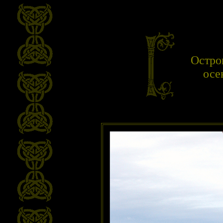
Остро
осе