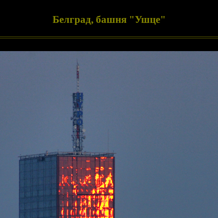
Белград, башня "Ушце"