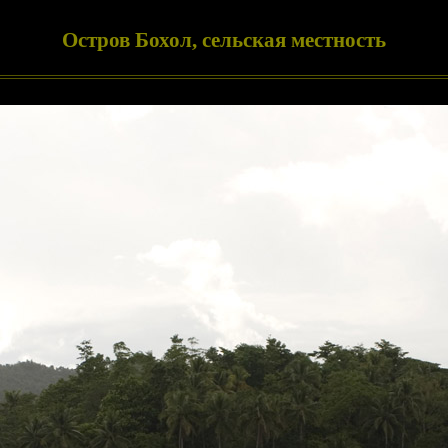
Остров Бохол, сельская местность