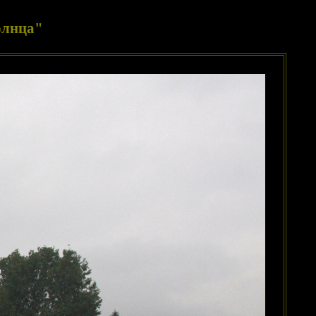
олнца"