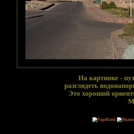
На картинке - пу
разглядеть водонапор
Это хороший ориент
M