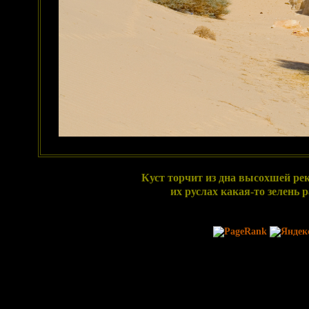
Куст торчит из дна высохшей рек
их руслах какая-то зелень 