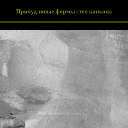
Причудливые формы стен каньона