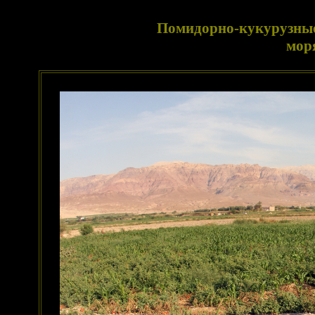
Помидорно-кукурузные
мор