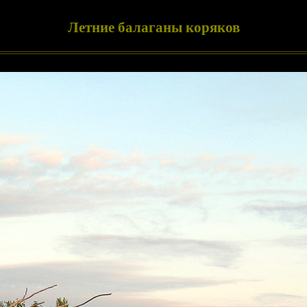
Летние балаганы коряков