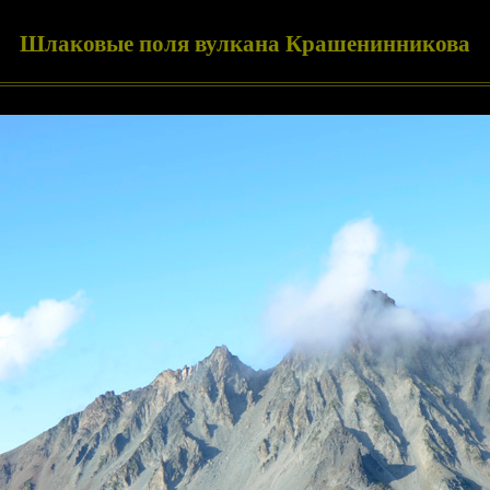
Шлаковые поля вулкана Крашенинникова