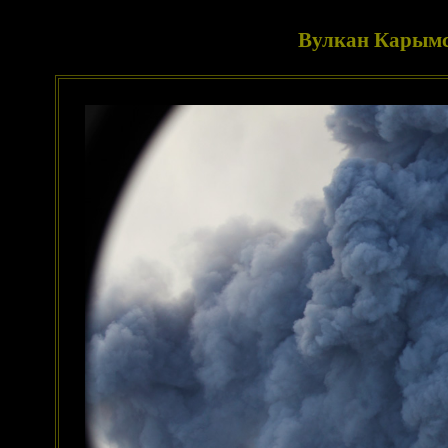
Вулкан Карымс