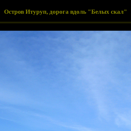
Остров Итуруп, дорога вдоль "Белых скал"