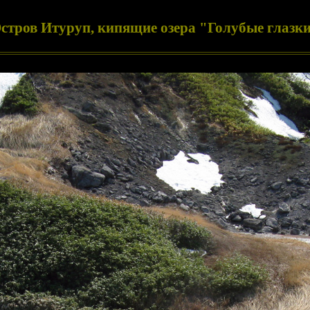
стров Итуруп, кипящие озера "Голубые глазк