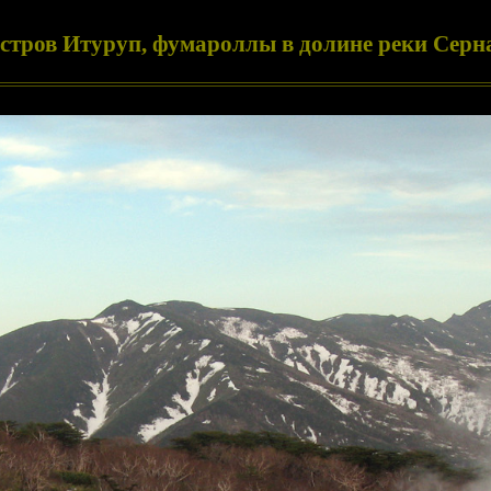
стров Итуруп, фумароллы в долине реки Серн