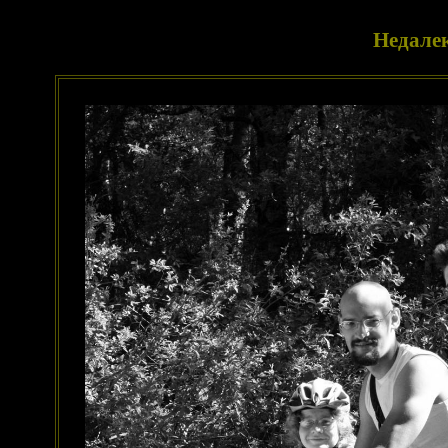
Недале