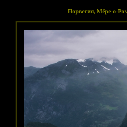
Норвегия, Мёре-о-Ром