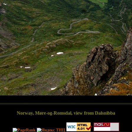
Norway, Møre-og-Romsdal, view from Dalsnibba