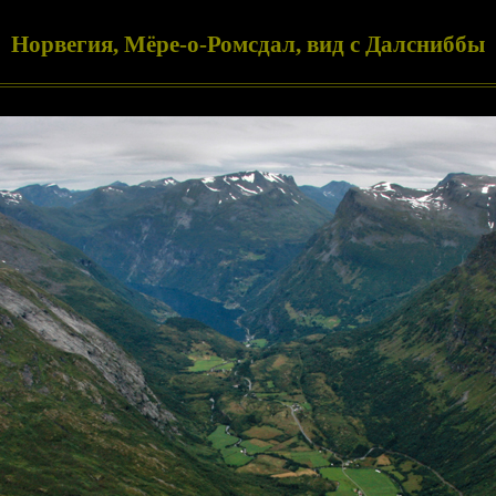
Норвегия, Мёре-о-Ромсдал, вид с Далсниббы