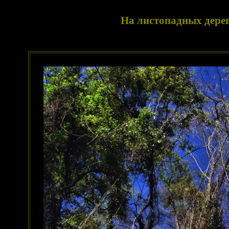
На листопадных дере