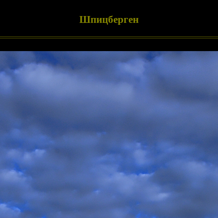
Шпицберген