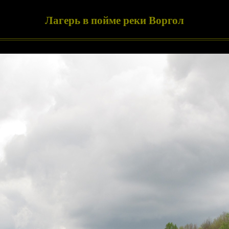
Лагерь в пойме реки Воргол