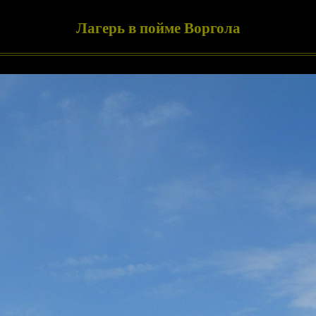
Лагерь в пойме Воргола