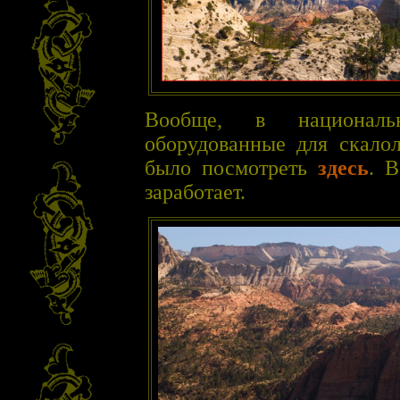
Вообще, в националь
оборудованные для скало
было посмотреть
здесь
. 
заработает.