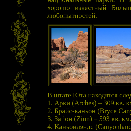
хорошо известный Боль
любопытностей.
В штате Юта находятся сл
1. Арки (Arches) – 309 кв. к
2. Брайс-каньон (Bryce Cany
3. Зайон (Zion) – 593 кв. км
4. Каньонлэндс (Canyonland