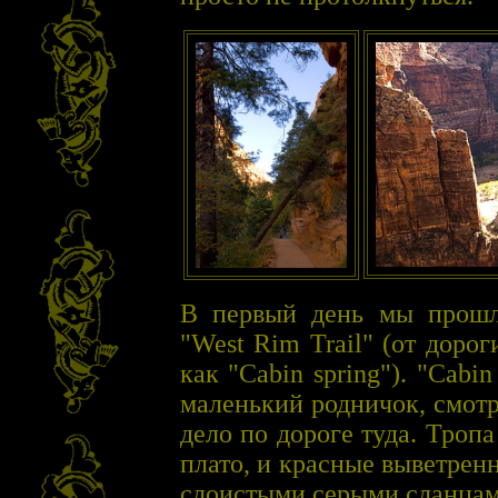
В первый день мы прошл
"West Rim Trail" (от дорог
как "Cabin spring"). "Cabi
маленький родничок, смотр
дело по дороге туда. Троп
плато, и красные выветре
слоистыми серыми сланцам