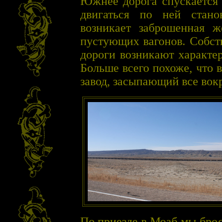
Южнее дорога спускается 
двигаться по ней стан
возникает заброшенная ж
пустующих вагонов. Собст
дороги возникают характе
Больше всего похоже, что 
завод, засыпающий все вок
По приезде в Моаб мы бро