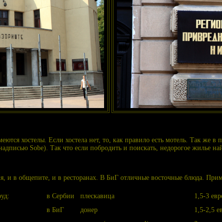
ются хостелы. Если хостела нет, то, как правило есть мотель. Так же в
надписью Sobe). Так что если побродить и поискать, недорогое жилье на
я, и в общепите, и в ресторанах. В БиГ отличные восточные блюда. При
уд:
в Сербии
плескавица
1,5-3 евр
в БиГ
донер
1,5-2,5 е