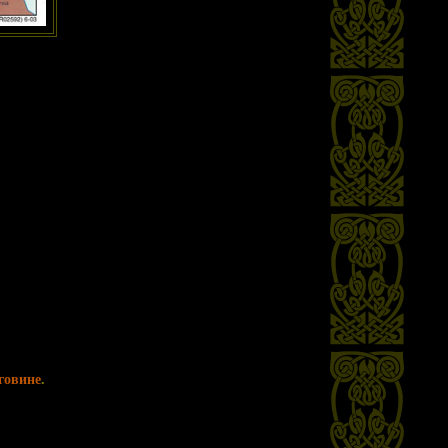
говине
.