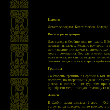
Перелет
Летает Аэрофлот. Билет Москва-Белград-
Визы и регистрации
Для въезда в Сербию виза не нужна. В Б
предъявить ваучер. Реально ваучером на
приглашение или ваучер (примерно как 
месту проживания. Хостелы и отели дел
тоже нужна, но квиток выдают только е
бумажек не дают и за все время пребыван
Границы
Со стороны границы с Сербией в БиГ на
паспорта, но погранцы их даже не смотр
рюкзак к иностранным туристам при это
приобрести медицинскую страховку (в оф
Деньги
В Сербии ходят динары, 1 евро = 75.5
встречаются повсеместно во всех доста