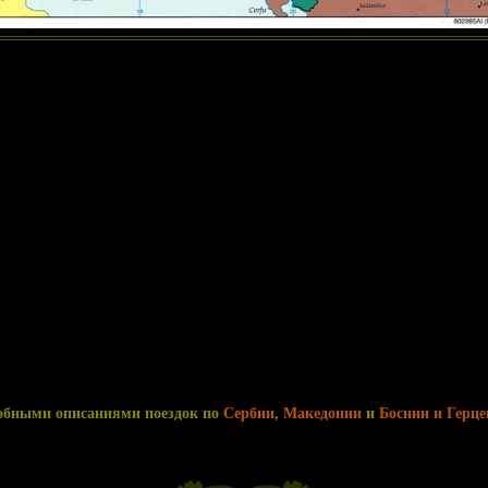
робными описаниями поездок по
Сербии
,
Македонии
и
Боснии и Герце