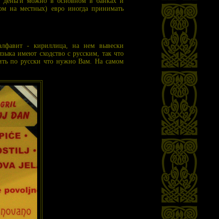
ь деньги можно в основном в банках и
ом на местных) евро иногда принимать
алфавит - кириллица, на нем вывески
зыка имеют сходство с русским, так что
нить по русски что нужно Вам. На самом