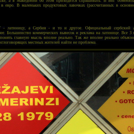
ске, а в Македонии об этом приходится спрашивать. В БиГ обменят
 в евро. В маленьких продуктовых лавочках (рассчитанных в основн
Г - латиницу, а Сербия - и то и другое. Официальный сербский 
лее. Большинство коммерческих вывесок и реклама на латинице. Все 3 я
о понять главную мысль вполне реально. Так же вполне реально объяс
англоговорящих местных жителей найти не проблема.