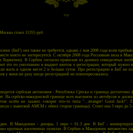
top
Москва стоил 11355 руб.
оснии (БиГ) она также не требуется, однако с мая 2008 года всем при
 месте никто не интересуется. С октября 2008 года Россиянам виза в Мак
в Хорватию). В Сербии согласно правилам из далеких семидесятых необ
ают это по умолчанию и выдают квиток о регистрации, который нужно в
сли жить в одном месте 2 и больше суток. Про регистрацию в БиГ не из
ия у меня ни разу нигде регистрацией не поинтересовались.
ходится сербская автономия - Република Српска и граница достаточно 
ят. На сербско-македонской границе всех выгоняли из автобусов и досм
м особо не лазают, говорят что-то типа "...stranger! Good luck!".
исах с вывеской АМСМ с обеих сторон границы). Стоит она 3 евро до 5-
 дин. В Македонии - денары, 1 евро = 61.3 ден. В БиГ - конвертируе
точно крупных населенных пунктах. В Сербии и Македонии множество лар