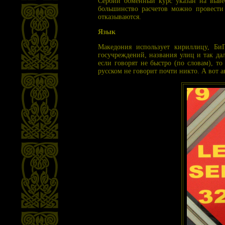
Сербии обменный курс указан на выве
большинство расчетов можно провести
отказываются.
Язык
Македония использует кириллицу, Би
госучреждений, названия улиц и так да
если говорят не быстро (по словам), т
русском не говорит почти никто. А вот 