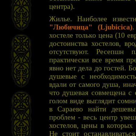
центра).
Жилье. Наиболее извест
"Любичица" (Ljubicica)
хостеле только цена (10 е
достоинства хостелов, вр
отсутствуют. Ресепшн 
практически все время пр
явно нет дела до гостей. Б
душевые с необходимост
вдали от самого душа, ина
что душевая совмещена с 
голом виде выглядит сомни
в Сараево найти дешевы
проблем - весь центр уве
хостелов, цены в которых
Не стоит останавливатьс