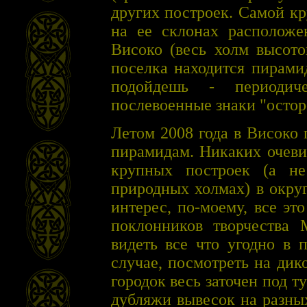
других построек. Самой к
на ее склонах расположе
Високо (весь холм высото
поселка находится пирами
подойдешь - периодич
послевоенные знаки "осто
Летом 2008 года в Високо
пирамидам. Никаких очеви
крупных построек (а н
природных холмах) в округ
интерес, по-моему, все эт
поклонников творчества 
видеть все что угодно в 
случае, посмотреть на дик
городок весь заточен под т
дубляжи вывесок на разны